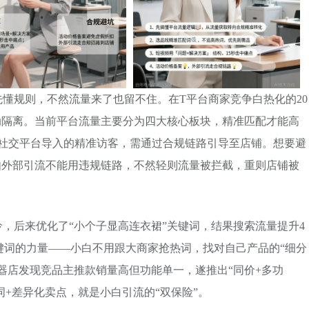
懂规则，不然流量来了也留不住。在T平台商家竞争白热化的20
启动隔离。当前平台流量主要分为四大核心板块，精准匹配才能高
等社交平台导入的精准访客，需通过合规链路引导至店铺。想要避
如外部引流不能用违规链路，不然轻则流量被拦截，重则店铺被
，后来优化了“小个子显高连衣裙”关键词，结果搜索流量提升4
关键词的力量——小白不用跟大商家抢热词，找对自己产品的“细分
器店发现竞品主推款销量高但功能单一，遂推出“同价+多功
词+差异化卖点，就是小白引流的“双保险”。