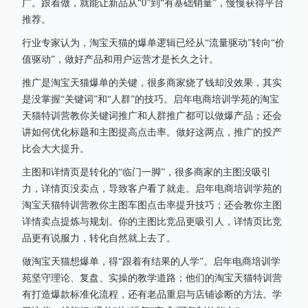
广。跟着做，就能让新品从“0”到“有基础销量”，慢慢获得平台
推荐。
行业专家认为，淘宝天猫的爆单逻辑已经从“流量驱动”转向“价
值驱动”，做好产品和用户运营才是长久之计。
推广是淘宝天猫爆单的关键，很多商家烧了钱却没效果，其实
是没掌握“关键词”和“人群”的技巧。启年电商培训学苑的淘宝
天猫特训营教你关键词推广和人群推广都可以做爆产品；还会
讲如何优化标题和主图提高点击率。做好这两点，推广的投产
比会大大提升。
主图和详情页是转化的“临门一脚”，很多商家的主图没吸引
力，详情页没卖点，导致客户看了就走。启年电商培训学苑的
淘宝天猫特训营教你主图车图点击率提升技巧；还会教你主图
详情卖点提炼与规划。你的主图比竞品更吸引人，详情页比竞
品更有说服力，转化自然就上去了。
做淘宝天猫想爆单，得“跟着有结果的人学”。启年电商培训学
苑坚守理论、复盘、实操的教学道路；他们的淘宝天猫特训营
有打造爆款标准化流程，还有老品重启与店铺诊断的方法。学